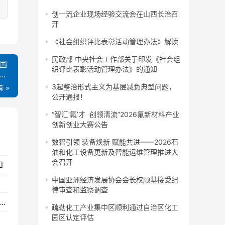
创一流企业现场经验交流会在山西长治召
开
《社会组织评比表彰活动管理办法》解读
民政部 中央社会工作部关于印发《社会组
国
织评比表彰活动管理办法》的通知
习
3起整治形式主义为基层减负典型问题，
篇
公开通报！
“智汇‘氟’才 创领清流”2026氟新材料产业
创新创业大赛公告
数智引领 装备焕新 赋能共进——2026石
油和化工设备更新及智能运维管理推进大
会召开
知
中国亚洲经济发展协会会长权顺基接受纪
律审查和监察调查
讯！陷害华为孟晚舟的汇丰银行，正式被中国除名！
疏勒化工产业集中区顺利通过自治区化工
园区认定评估