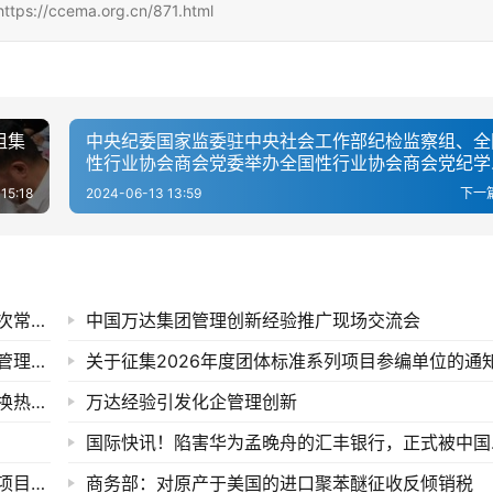
cema.org.cn/871.html
组集
中央纪委国家监委驻中央社会工作部纪检监察组、全
性行业协会商会党委举办全国性行业协会商会党纪学
教育专题辅导报告会
15:18
2024-06-13 13:59
下一
致力推进行业绿色发展！中国磷复肥协会八届二次常务理事会在武汉召开
中国万达集团管理创新经验推广现场交流会
中煤陕西公司召开创建世界一流煤化工企业精益管理项目启动大会
关于征集2026年度团体标准系列项目参编单位的通
关于征集《基于数字孪生模型的工业循环水系统换热器流速计算检测方法指南》团体标准编制单位的通知
万达经验引发化企管理创新
国际快
【招聘】中国化工企业管理协会招聘管理咨询部项目主管
商务部：对原产于美国的进口聚苯醚征收反倾销税