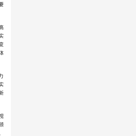
要
高
实
变
体
力
实
新
视
领
、