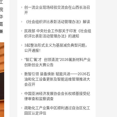
工
创一流企业现场经验交流会在山西长治召
院
开
华
《社会组织评比表彰活动管理办法》解读
葛
民政部 中央社会工作部关于印发《社会组
兼
织评比表彰活动管理办法》的通知
3起整治形式主义为基层减负典型问题，
公开通报！
“智汇‘氟’才 创领清流”2026氟新材料产业
创新创业大赛公告
数智引领 装备焕新 赋能共进——2026石
油和化工设备更新及智能运维管理推进大
会召开
中国亚洲经济发展协会会长权顺基接受纪
律审查和监察调查
疏勒化工产业集中区顺利通过自治区化工
园区认定评估