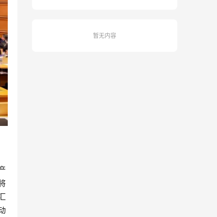
暂无内容
产
将
汇
动