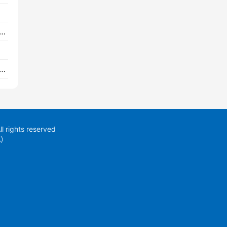
会副会长傅向升：试论加快发展石化产业新质生产力
杂蒸汽管网保温工程整体评价方法》团标结项会召开
ights reserved
A）