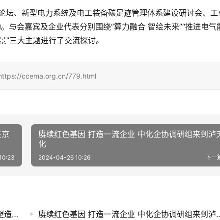
论坛、新型电力系统及电工装备碳足迹管理体系建设研讨会、工
。与会嘉宾及企业代表分别围绕“算力融合 智绘未来”“推进电气
场景”三大主题进行了交流探讨。
cema.org.cn/779.html
在京
赓续红色基因 打造一流企业 中化企协调研组来到泸
化
10:23
2024-04-26 10:26
下一
聚焦“四个服务”践行自律自强在石化强国建设中塑造中国石化联新形象——在中国石化联五届二次理事会上的讲话李云鹏
赓续红色基因 打造一流企业 中