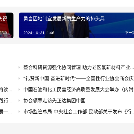
庆祝
勇当因地制宜发展新质生产力的排头兵
13:31
2024-10-31 11:46
下一
整合科研资源强化协同管理 助力老区氟新材料产业发展——中化企协氟新材料产业管理分会成立大会综
“礼赞
中国石油和化学工业联合会党委召开党纪学习教育读书班
​中国石油和
中化企协党支部召开党员（扩大）会议暨树立和践行正确政绩观学习教育动员会
协会领导走访先正达集团中国
评论员文章 | 奋力推动新时代社会工作高质量发展——论贯彻落实全国社会工作部长会议精神
市场监管总局 中央社会工作部 民政部关于发布《行业