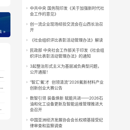
中共中央 国务院印发《关于加强新时代社
会工作的意见》
创一流企业现场经验交流会在山西长治召
开
篇
《社会组织评比表彰活动管理办法》解读
民政部 中央社会工作部关于印发《社会组
织评比表彰活动管理办法》的通知
述
3起整治形式主义为基层减负典型问题，
公开通报！
新中国 奋进新时代”——全国性行业协会商会庆祝新中国成立75周年文艺汇演举行
“智汇‘氟’才 创领清流”2026氟新材料产业
化工民营经济高质量发展大会举办（内附2023石油和化工民营企业百强名单）
创新创业大赛公告
数智引领 装备焕新 赋能共进——2026石
油和化工设备更新及智能运维管理推进大
协会商会收费行为合规指南》的公告
会召开
中国亚洲经济发展协会会长权顺基接受纪
律审查和监察调查